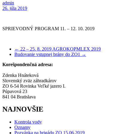
admin
26. júla 2019
SPRIEVODNÝ PROGRAM 11. – 12. 10. 2019
←
22 – 25. 8. 2019 AGROKOPMLEX 2019
Budovanie vstupnej brány do ZO1
→
Korešpondenčná adresa:
Zdenka Hnáteková
Slovenský zväz záhradkárov
ZO 6-54 Rovinka Veľké jazero I.
Púpavová 23
841 04 Bratislava
NAJNOVŠIE
Kontrola vody
Oznamy
Pozvánka na brigádu ZO 15.06.2019