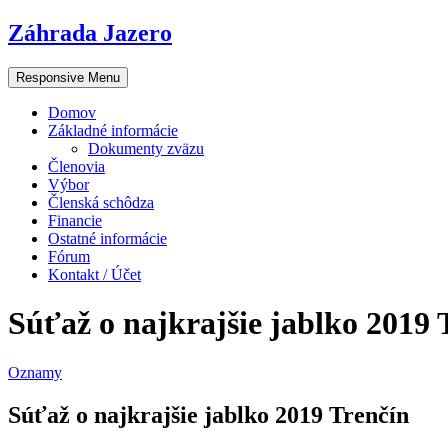
Záhrada Jazero
Responsive Menu
Domov
Základné informácie
Dokumenty zväzu
Členovia
Výbor
Členská schôdza
Financie
Ostatné informácie
Fórum
Kontakt / Účet
Súťaž o najkrajšie jablko 2019 
Oznamy
Súťaž o najkrajšie jablko 2019 Trenčín